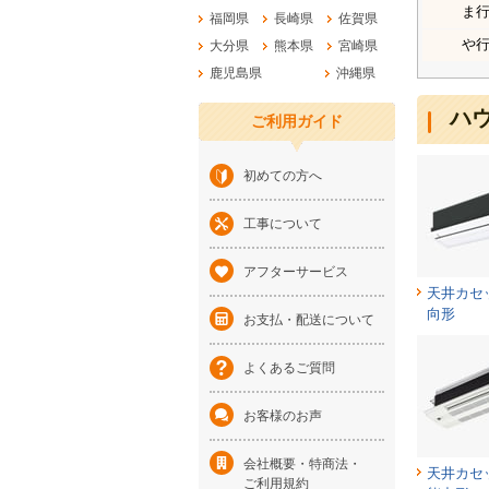
ま
福岡県
長崎県
佐賀県
や
大分県
熊本県
宮崎県
鹿児島県
沖縄県
ハ
ご利用ガイド
初めての方へ
工事について
アフターサービス
天井カセ
向形
お支払・配送について
よくあるご質問
お客様のお声
会社概要・特商法・
天井カセ
ご利用規約