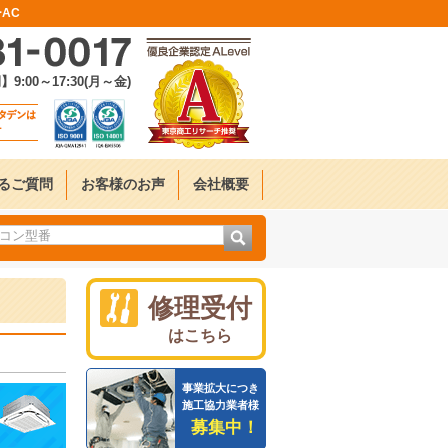
AC
:00～17:30(月～金)
るご質問
お客様のお声
会社概要
修理受付
はこちら
事業拡大につき
施工協力業者様
募集中！