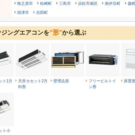
行
牧之原市
松崎町
三島市
浜松市南区
南伊豆町
森
行
焼津市
吉田町
"形"
ウジングエアコンを
から選ぶ
ット1方
天井カセット2方
壁埋込形
フリービルトイ
床置
向形
ン形
ット小