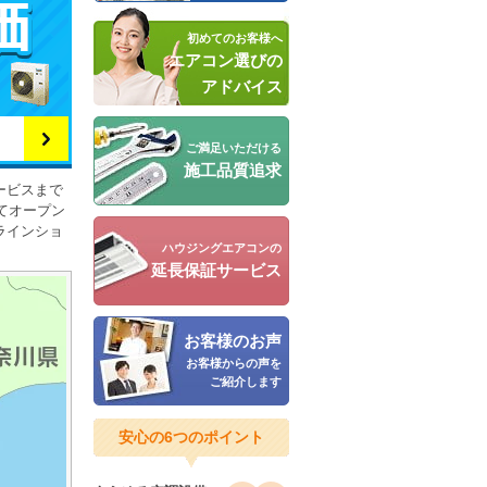
初めてのお客様へ
エアコン選びの
アドバイス
ご満足いただける
施工品質追求
ービスまで
てオープン
ラインショ
ハウジングエアコンの
延長保証サービス
お客様のお声
お客様からの声を
ご紹介します
安心の6つのポイント