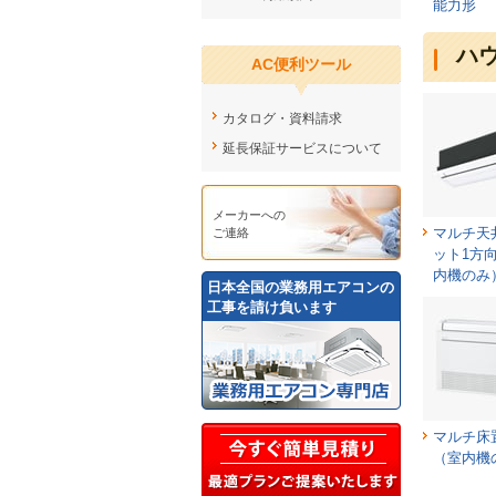
能力形
ハ
AC便利ツール
カタログ・資料請求
延長保証サービスについて
メーカーへの
マルチ天
ご連絡
ット1方
内機のみ
日本全国の業務用エアコンの
工事を請け負います
マルチ床
（室内機