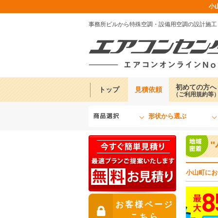
小
事務所ビルから特殊空調・設備用空調の設計施工
初めての方へ
トップ
見積依頼
（ご利用規約等
形状から選ぶ
小山町にお
お客様ページ
こちら