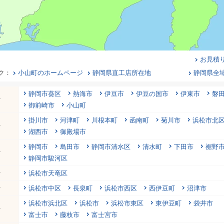
お見積
ク：
小山町のホームページ
静岡県直工店所在地
静岡県全
静岡市葵区
熱海市
伊豆市
伊豆の国市
伊東市
磐
行
御前崎市
小山町
掛川市
河津町
川根本町
函南町
菊川市
浜松市北
行
湖西市
御殿場市
静岡市
島田市
静岡市清水区
清水町
下田市
裾野
行
静岡市駿河区
行
浜松市天竜区
行
浜松市中区
長泉町
浜松市西区
西伊豆町
沼津市
浜松市浜北区
浜松市
浜松市東区
東伊豆町
袋井市
行
富士市
藤枝市
富士宮市