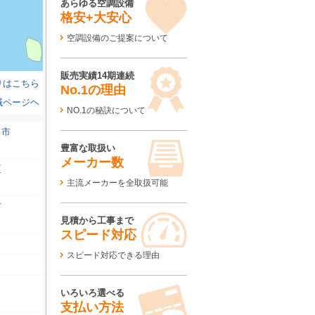
あらゆる空調設備
格安+大安心
空調設備のご提案について
販売実績14期連続
りはこちら
No.1の理由
域ページヘ
NO.1の秘訣について
田市
豊富な取扱い
メーカー数
区
主流メーカーを全取扱可能
市
見積から工事まで
スピード対応
スピード対応できる理由
いろいろ選べる
支払い方法