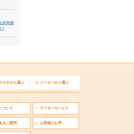
は使用感
む)
マルチから選ぶ
メーカーから選ぶ
カセット1方向形
カセット2方向形
埋込形
リービルトイン形
置形
井カセット小能力形
掛形
外機
ダイキン
三菱電機
日立
三菱重工
パナソニック
について
アフターサービス
あるご質問
お客様のお声