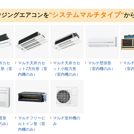
"システムマルチタイプ"
ウジングエアコンを
か
井カセ
マルチ天井カセ
マルチ天井カセ
マルチ壁掛形
マル
向形（室
ット2方向形（室
ット小能力形
（室内機のみ）
（室
）
内機のみ）
（室内機のみ）
置形
マルチフリービ
マルチ室外機の
のみ）
ルトイン形（室
み
内機のみ）