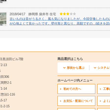
2018/04/17 静岡県 袋井市 住宅
古いものは音がうるさく、風も気になりましたが、今回交換したもの
が心地よくて良かったです。壁付形と異なり、高額ですの...(続きを読
商品選択はこちら
1 目黒須田ビル7階
-13
形状から選ぶ
システム
6
田306
天井カセット1方向形
天井カセット2方向形
壁埋込形
フリービルトイン形
床置形
天井カセット小能力形
マルチ天井
マルチ天井
マルチ壁
マルチフ
マルチ床
マルチ天
マルチ壁
マルチ室
ホームページ内メニュー
岡野2-1
-14
初めての方へ
工事
惣治1-116
-17
お支払・配送について
よく
-2-15