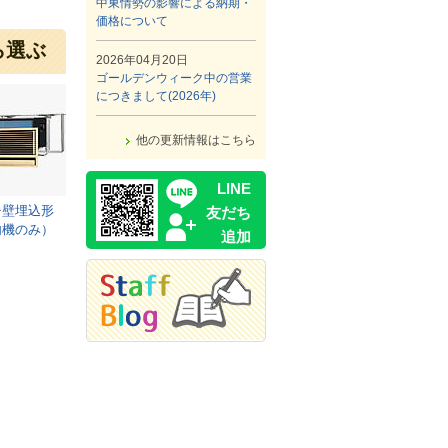
中東情勢の影響による納期・
価格について
ら選ぶ
2026年04月20日
ゴールデンウィーク中の営業
につきまして(2026年)
他の更新情報はこちら
LINE
チ壁埋込形
友だち
内機のみ）
追加