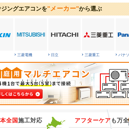
"メーカー"
ウジングエアコンを
から選ぶ
三菱電機
日立
三菱重工
パナ
本全国
施工対応
アフターケア
も万全