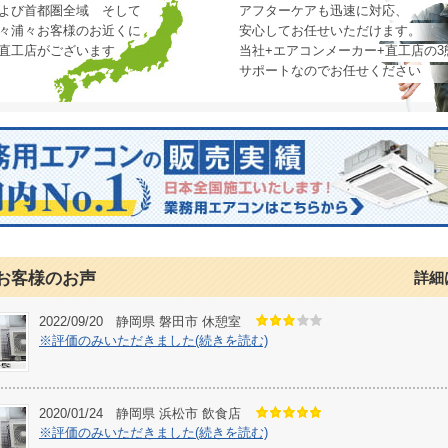
よび首都圏全域 そして
アフターケアも迅速に対応、
々浦々お客様のお近くに
安心してお任せいただけます。
直工店がございます
当社+エアコンメーカー+直工店の3
サポートなのでお任せください
お客様のお声
詳細
2022/09/20 静岡県 磐田市 休憩室
※評価のみいただきました(続きを読む)
2020/01/24 静岡県 浜松市 飲食店
※評価のみいただきました(続きを読む)