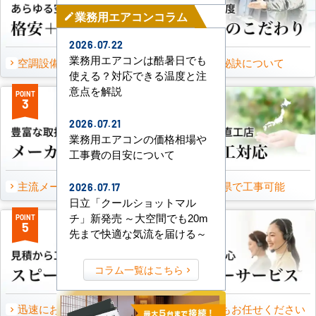
業務用エアコンコラム
mode_edit
2026.07.22
業務用エアコンは酷暑日でも
空調設備のご提案について
選ばれる秘訣について
使える？対応できる温度と注
意点を解説
POINT
POINT
3
4
2026.07.21
業務用エアコンの価格相場や
工事費の目安について
主流メーカーを全取扱可能
47都道府県で工事可能
2026.07.17
日立「クールショットマル
チ」新発売 ～大空間でも20m
POINT
POINT
5
6
先まで快適な気流を届ける～
コラム一覧はこちら
迅速にお届け出来る理由
万一の時もお任せください