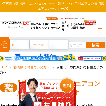
伊東市（静岡県）にお住まいの方へ - 業務用・住宅用エアコン専門店
エアコンセンターAC
0120-81-0017
お客様ページログイン
電話受付時間 / 9:00～17:30(月～金)
お支
ビル・工場用から店舗・事務所まで | 業務用・住宅用エアコン専門店
初めての
工事に
アフター
よくある
会社
払・配
お客様へ
ついて
サービス
ご質問
概要
業務用エアコンオンライン
No.1
ショップ
送
メ
ニュー
ハウジ
検索
ングエ
manage_search
形状
システムマルチタイプ
メーカー
アコン
を探す
TOP
静岡県にお住まいの方へ
伊東市（静岡県）にお住まいの
chevron_right
chevron_right
方へ
"伊東市"
ハウジングエアコン
地域
密着
販売・工事を承ります