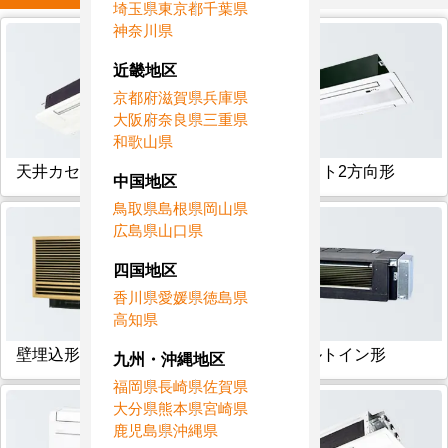
埼玉県
東京都
千葉県
神奈川県
近畿地区
京都府
滋賀県
兵庫県
大阪府
奈良県
三重県
和歌山県
天井カセット1方向形
天井カセット2方向形
中国地区
鳥取県
島根県
岡山県
広島県
山口県
四国地区
香川県
愛媛県
徳島県
高知県
壁埋込形
フリービルトイン形
九州・沖縄地区
福岡県
長崎県
佐賀県
大分県
熊本県
宮崎県
鹿児島県
沖縄県