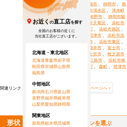
西市
、
御殿場市
、
静岡市
、
島
田市
、
静岡市清水区
、
清水町
、
下田市
、
裾野市
、
静岡市駿
お近く
直工店
の
を探す
河区
、
浜松市天竜区
、
浜松市
中区
、
長泉町
、
浜松市西区
、
全国のお客様の近くに
西伊豆町
、
沼津市
、
浜松市浜
当社直工店がございます。
北区
、
浜松市
、
浜松市東区
、
東伊豆町
、
袋井市
、
富士市
、
北海道・東北地区
藤枝市
、
富士宮市
、
牧之原市
北海道
青森県
岩手県
、
松崎町
、
三島市
、
浜松市南
秋田県
宮城県
山形県
区
、
南伊豆町
、
森町
、
焼津市
福島県
、
吉田町
中部地区
関連リンク：
TOPページへ
静岡県全域ページへ
新潟県
石川県
富山県
長野県
福井県
岐阜県
静岡県直工店所在地
山梨県
愛知県
静岡県
関東地区
形状
からハウジングエアコンを選ぶ
群馬県
栃木県
茨城県