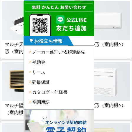
お役立ち情報
tips_and_updates
マルチ天井カセット小能力
マルチ壁掛形（室内機の
形（室内機のみ）
み）
メーカー修理ご依頼連絡先
補助金
リース
延長保証
カタログ・仕様書
空調用語
マルチ壁埋込形
マルチ床置形（室内機の
（室内機のみ）
み）