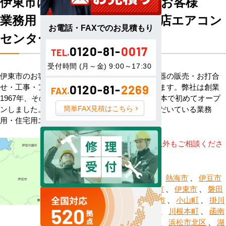
伊東市にお住まい・お勤めのお客様
業務用・住宅用エアコン専門店エアコン
お電話・FAXでのお見積もり
センターACへようこそ
0120-81-
0017
TEL.
受付時間 (月～金) 9:00～17:30
伊東市のお客様へハウジングエアコン・空調機器の販売・お打合
せ・工事・アフターサービスまで一貫して承ります。弊社は創業
0120-81-
2269
FAX.
1967年、その信頼を基に空調のネット販売を日本で初めてオープ
簡単FAX見積はこちら
ンしました。以来、皆様にご信頼・ご愛顧いただいている業務
用・住宅用エアコンのオンラインショップです。
※記載地域以外もご相談くださ
い。
静岡市葵区
、
熱海市
、
伊豆市
、
伊豆の国市
、
伊東市
、
磐田
市
、
御前崎市
、
小山町
、
掛川
市
、
河津町
、
川根本町
、
函南
町
、
菊川市
、
浜松市北区
、
湖