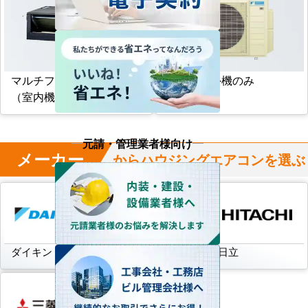
マルチフリービルトイン形
マルチ室外機のみ
（室内機のみ）
元請・管理業者様向け
メーカー
からハウジングエアコンを選ぶ
ダイキン
三菱電機
日立