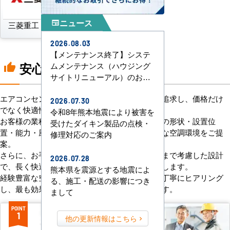
ニュース
newspaper
三菱重工
パナソニック
2026.08.03
【メンテナンス終了】システ
安心の8つのポイント
ムメンテナンス（ハウジング
thumb_up
サイトリニューアル）のお知
らせ
エアコンセンターACは、「格安＋α」の価値を追求し、価格だけ
2026.07.30
でなく快適性と機能性にもこだわっています。
令和8年熊本地震により被害を
お客様の業種や施設の形態に合わせて、室内機の形状・設置位
受けたダイキン製品の点検・
置・能力・風向きなどを総合的に検討し、最適な空調環境をご提
修理対応のご案内
案。
さらに、お手入れのしやすさやメンテナンス性まで考慮した設計
2026.07.28
で、長く快適にご使用いただけるようサポートします。
熊本県を震源とする地震によ
経験豊富な空調技術者が現場の状況やご要望を丁寧にヒアリング
る、施工・配送の影響につき
し、最も効果的で効率的なプランをお届けします。
まして
POINT
POINT
1
2
他の更新情報はこちら