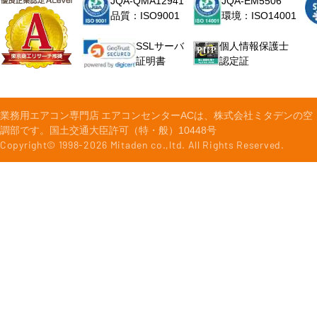
JQA-QMA12941
JQA-EM5506
品質：ISO9001
環境：ISO14001
個人情報保護士
SSLサーバ
認定証
証明書
業務用エアコン専門店 エアコンセンターACは、株式会社ミタデンの空
調部です。国土交通大臣許可（特・般）10448号
Copyright© 1998-
2026
Mitaden co.,ltd. All Rights Reserved.