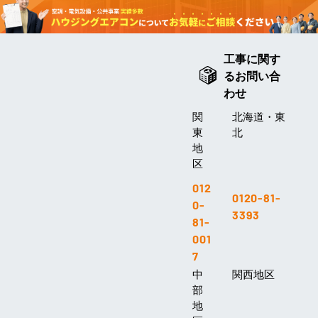
工事に関す
るお問い合
わせ
関
北海道・東
東
北
地
区
012
0120-81-
0-
3393
81-
001
7
中
関西地区
部
地