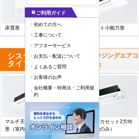
ご利用ガイド
contact_support
初めての方へ
床置形
天井カセット小能力形
工事について
アフターサービス
システム
マルチ
からハウジングエアコ
お支払・配送について
タイプ
ンを選ぶ
よくあるご質問
お客様のお声
会社概要・特商法・ご利用規
約
マルチ天井カセット1方向
マルチ天井カセット2方向
形（室内機のみ）
形（室内機のみ）