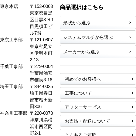
東京本店
〒153-0063
商品選択はこちら
東京都目黒
区目黒3-9-1
形状から選ぶ
目黒須田ビ
ル7階
システムマルチから選ぶ
東京工事部
〒121-0807
東京都足立
メーカーから選ぶ
区伊興本町
2-13
千葉工事部
〒279-0004
千葉県浦安
初めてのお客様へ
市猫実3-16
埼玉工事部
〒344-0025
埼玉県春日
工事について
部市増田新
田306
アフターサービス
神奈川工事部
〒220-0073
神奈川県横
お支払・配送について
浜市西区岡
野2-1
よくあるご質問