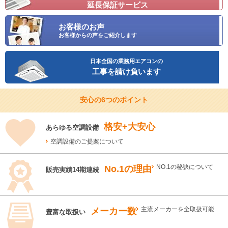
延長保証サービス
お客様のお声
お客様からの声をご紹介します
日本全国の業務用エアコンの
工事を請け負います
安心の6つのポイント
格安+大安心
あらゆる空調設備
空調設備のご提案について
No.1の理由
NO.1の秘訣について
販売実績14期連続
メーカー数
主流メーカーを全取扱可能
豊富な取扱い