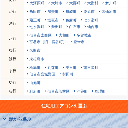
大河原町
大崎市
大郷町
大衡村
女川町
か行
角田市
加美町
川崎町
栗原市
気仙沼市
蔵王町
塩竈市
色麻町
七ヶ宿町
さ行
七ヶ浜町
柴田町
白石市
仙台市
仙台市太白区
大和町
多賀城市
た行
富谷市（旧・富谷町）
登米市
な行
名取市
は行
東松島市
松島町
丸森町
美里町
南三陸町
ま行
仙台市宮城野区
村田町
や行
山元町
ら行
利府町
仙台市若林区
涌谷町
亘理町
住宅用エアコンを選ぶ
形から選ぶ