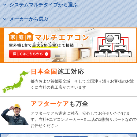
システムマルチタイプから選ぶ
メーカーから選ぶ
日本全国
施工対応
都内および首都圏全域 そして全国津々浦々お客様のお近
くに当社の直工店がございます
アフターケア
も万全
アフターケアも迅速に対応、
安心してお任せいただけま
す。
当社+エアコンメーカー+直工店の3態勢サポートなので
お任せください