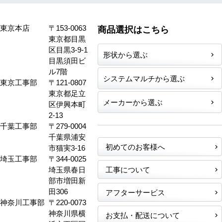
東京本店
〒153-0063
商品選択はこちら
東京都目黒
区目黒3-9-1
形状から選ぶ
目黒須田ビ
ル7階
システムマルチから選ぶ
東京工事部
〒121-0807
東京都足立
メーカーから選ぶ
区伊興本町
2-13
千葉工事部
〒279-0004
千葉県浦安
初めてのお客様へ
市猫実3-16
埼玉工事部
〒344-0025
埼玉県春日
工事について
部市増田新
田306
アフターサービス
神奈川工事部
〒220-0073
神奈川県横
お支払・配送について