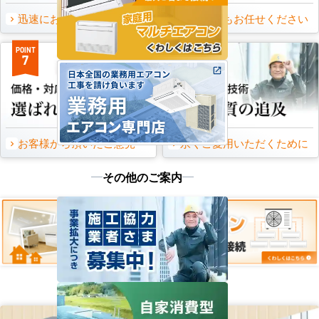
迅速にお届け出来る理由
万一の時もお任せください
POINT
POINT
7
8
お客様から頂いたご意見
永くご愛用いただくために
その他のご案内