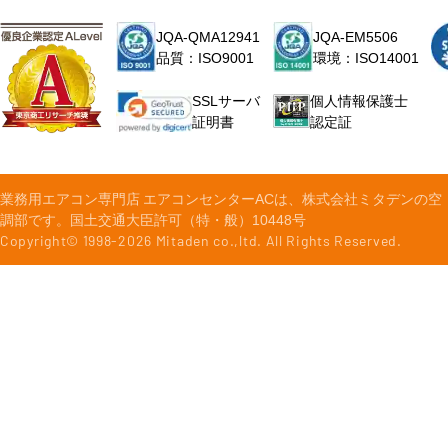
JQA-QMA12941
JQA-EM5506
品質：ISO9001
環境：ISO14001
個人情報保護士
SSLサーバ
認定証
証明書
業務用エアコン専門店 エアコンセンターACは、株式会社ミタデンの空
調部です。国土交通大臣許可（特・般）10448号
Copyright© 1998-
2026
Mitaden co.,ltd. All Rights Reserved.