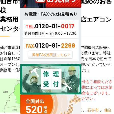
仙台市青葉区にお住まい・お勤めのお客
様
お電話・FAXでのお見積もり
業務用・住宅用エアコン専門店エアコン
0120-81-
0017
センターACへようこそ
TEL.
受付時間 (月～金) 9:00～17:30
0120-81-
2269
FAX.
仙台市青葉区のお客様へハウジングエアコン・空調機器の販売・
お打合せ・工事・アフターサービスまで一貫して承ります。弊社
簡単FAX見積はこちら
は創業1967年、その信頼を基に空調のネット販売を日本で初めて
オープンしました。以来、皆様にご信頼・ご愛顧いただいている
業務用・住宅用エアコンのオンラインショップです。
※記載地域以外もご相談くださ
い。地域・時期によってはお請
けできない場合もございます。
直接ご相談ください。
仙台市青葉区
、
石巻市
、
仙台