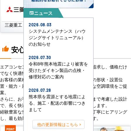
ニュース
newspaper
三菱重工
パナソニック
2026.08.03
システムメンテナンス（ハウ
ジングサイトリニューアル）
のお知らせ
安心の8つのポイント
thumb_up
2026.07.30
令和8年熊本地震により被害を
エアコンセンターACは、「格安＋α」の価値を追求し、価格だけ
受けたダイキン製品の点検・
でなく快適性と機能性にもこだわっています。
修理対応のご案内
お客様の業種や施設の形態に合わせて、室内機の形状・設置位
置・能力・風向きなどを総合的に検討し、最適な空調環境をご提
2026.07.28
案。
熊本県を震源とする地震によ
さらに、お手入れのしやすさやメンテナンス性まで考慮した設計
る、施工・配送の影響につき
で、長く快適にご使用いただけるようサポートします。
まして
経験豊富な空調技術者が現場の状況やご要望を丁寧にヒアリング
し、最も効果的で効率的なプランをお届けします。
他の更新情報はこちら
POINT
POINT