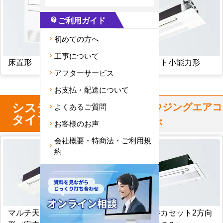
ご利用ガイド
contact_support
初めての方へ
工事について
床置形
天井カセット小能力形
アフターサービス
お支払・配送について
システム
マルチ
からハウジングエアコ
よくあるご質問
タイプ
ンを選ぶ
お客様のお声
会社概要・特商法・ご利用規
約
マルチ天井カセット1方向
マルチ天井カセット2方向