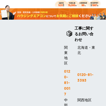
工事に関す
るお問い合
わせ
関
北海道・東
東
北
地
区
012
0120-81-
0-
3393
81-
001
7
中
関西地区
部