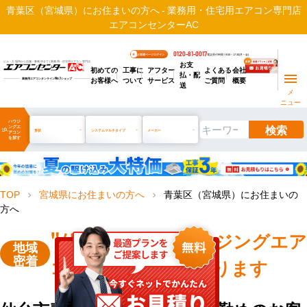
青葉区（宮城県）にお住まいの方へ - 業務用・住宅用エアコン専門店
エアコンセンターAC
0120-81-0017
お客様ページログイン
電話受付時間 / 9:00～17:30(月～金)
お支
ビル・工場用から店舗・事務所まで | 業務用・住宅用エアコン専門店
初めての
工事に
アフター
よくある
会社
払・配
お客様へ
ついて
サービス
ご質問
概要
業務用エアコンオンライン
No.1
ショップ
送
メ
ニュー
ハウジ
検索
ングエ
manage_search
形状
システムマルチタイプ
メーカー
アコン
を探す
TOP
宮城県にお住まいの方へ
青葉区（宮城県）にお住まいの
chevron_right
chevron_right
方へ
"仙台市青葉区"
ハウジングエア
地域
密着
コン販売・工事を承ります