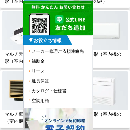
形（室内機のみ）
形（室内機のみ）
お役立ち情報
tips_and_updates
メーカー修理ご依頼連絡先
マルチ天井カセット小能力
マルチ壁掛形（室内機の
形（室内機のみ）
み）
補助金
リース
延長保証
カタログ・仕様書
空調用語
マルチ壁埋込形
マルチ床置形（室内機の
（室内機のみ）
み）