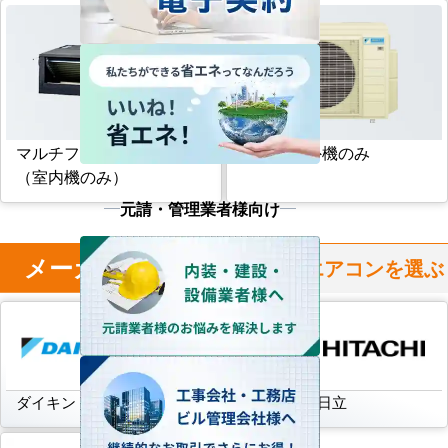
マルチフリービルトイン形
マルチ室外機のみ
（室内機のみ）
元請・管理業者様向け
メーカー
からハウジングエアコンを選ぶ
ダイキン
三菱電機
日立