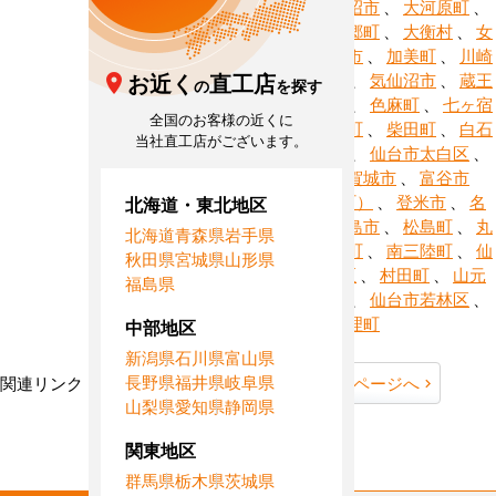
市泉区
、
岩沼市
、
大河原町
、
大崎市
、
大郷町
、
大衡村
、
女
川町
、
角田市
、
加美町
、
川崎
お近く
直工店
町
、
栗原市
、
気仙沼市
、
蔵王
の
を探す
町
、
塩竈市
、
色麻町
、
七ヶ宿
全国のお客様の近くに
町
、
七ヶ浜町
、
柴田町
、
白石
当社直工店がございます。
市
、
仙台市
、
仙台市太白区
、
大和町
、
多賀城市
、
富谷市
（旧・富谷町）
、
登米市
、
名
北海道・東北地区
取市
、
東松島市
、
松島町
、
丸
北海道
青森県
岩手県
森町
、
美里町
、
南三陸町
、
仙
秋田県
宮城県
山形県
台市宮城野区
、
村田町
、
山元
福島県
町
、
利府町
、
仙台市若林区
、
涌谷町
、
亘理町
中部地区
新潟県
石川県
富山県
長野県
福井県
岐阜県
関連リンク：
TOPページへ
宮城県全域ページへ
山梨県
愛知県
静岡県
宮城県直工店所在地
関東地区
群馬県
栃木県
茨城県