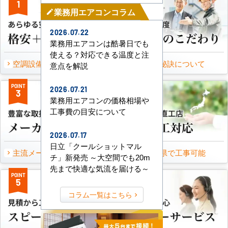
1
2
業務用エアコンコラム
mode_edit
2026.07.22
業務用エアコンは酷暑日でも
使える？対応できる温度と注
空調設備のご提案について
選ばれる秘訣について
意点を解説
POINT
POINT
2026.07.21
3
4
業務用エアコンの価格相場や
工事費の目安について
2026.07.17
日立「クールショットマル
主流メーカーを全取扱可能
47都道府県で工事可能
チ」新発売 ～大空間でも20m
先まで快適な気流を届ける～
POINT
POINT
5
6
コラム一覧はこちら