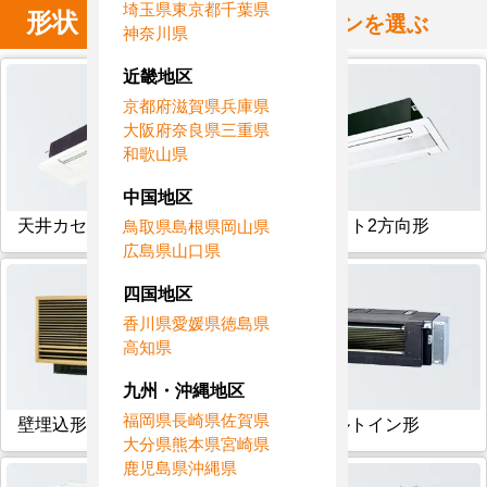
埼玉県
東京都
千葉県
形状
からハウジングエアコンを選ぶ
神奈川県
近畿地区
京都府
滋賀県
兵庫県
大阪府
奈良県
三重県
和歌山県
中国地区
天井カセット1方向形
天井カセット2方向形
鳥取県
島根県
岡山県
広島県
山口県
四国地区
香川県
愛媛県
徳島県
高知県
九州・沖縄地区
福岡県
長崎県
佐賀県
壁埋込形
フリービルトイン形
大分県
熊本県
宮崎県
鹿児島県
沖縄県