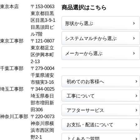
東京本店
〒153-0063
商品選択はこちら
東京都目黒
区目黒3-9-1
形状から選ぶ
目黒須田ビ
ル7階
システムマルチから選ぶ
東京工事部
〒121-0807
東京都足立
メーカーから選ぶ
区伊興本町
2-13
千葉工事部
〒279-0004
千葉県浦安
初めてのお客様へ
市猫実3-16
埼玉工事部
〒344-0025
埼玉県春日
工事について
部市増田新
田306
アフターサービス
神奈川工事部
〒220-0073
神奈川県横
お支払・配送について
浜市西区岡
野2-1
よくあるご質問