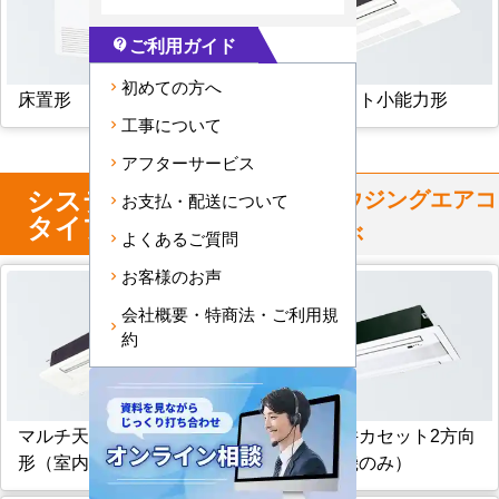
ご利用ガイド
contact_support
初めての方へ
床置形
天井カセット小能力形
工事について
アフターサービス
システム
マルチ
からハウジングエアコ
お支払・配送について
タイプ
ンを選ぶ
よくあるご質問
お客様のお声
会社概要・特商法・ご利用規
約
マルチ天井カセット1方向
マルチ天井カセット2方向
形（室内機のみ）
形（室内機のみ）