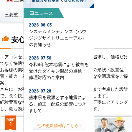
ニュース
newspaper
三菱重工
パナソニック
2026.08.03
システムメンテナンス（ハウ
安心の8つのポイント
ジングサイトリニューアル）
thumb_up
のお知らせ
エアコンセンターACは、「格安＋α」の価値を追求し、価格だけ
2026.07.30
でなく快適性と機能性にもこだわっています。
令和8年熊本地震により被害を
お客様の業種や施設の形態に合わせて、室内機の形状・設置位
受けたダイキン製品の点検・
置・能力・風向きなどを総合的に検討し、最適な空調環境をご提
修理対応のご案内
案。
さらに、お手入れのしやすさやメンテナンス性まで考慮した設計
2026.07.28
で、長く快適にご使用いただけるようサポートします。
熊本県を震源とする地震によ
経験豊富な空調技術者が現場の状況やご要望を丁寧にヒアリング
る、施工・配送の影響につき
し、最も効果的で効率的なプランをお届けします。
まして
POINT
POINT
1
2
他の更新情報はこちら