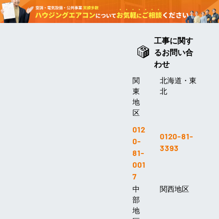
工事に関す
るお問い合
わせ
関
北海道・東
東
北
地
区
012
0120-81-
0-
3393
81-
001
7
中
関西地区
部
地