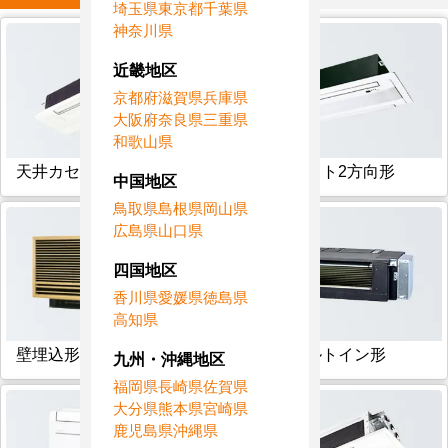
埼玉県
東京都
千葉県
神奈川県
近畿地区
京都府
滋賀県
兵庫県
大阪府
奈良県
三重県
和歌山県
天井カセット1方向形
天井カセット2方向形
中国地区
鳥取県
島根県
岡山県
広島県
山口県
四国地区
香川県
愛媛県
徳島県
高知県
壁埋込形
フリービルトイン形
九州・沖縄地区
福岡県
長崎県
佐賀県
大分県
熊本県
宮崎県
鹿児島県
沖縄県