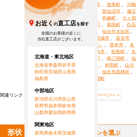
川町
、
角田市
、
加美町
、
川崎
町
、
栗原市
、
気仙沼市
、
蔵王
町
、
塩竈市
、
色麻町
、
七ヶ宿
お近く
直工店
の
を探す
町
、
七ヶ浜町
、
柴田町
、
白石
市
、
仙台市
、
仙台市太白区
、
全国のお客様の近くに
大和町
、
多賀城市
、
富谷市
当社直工店がございます。
（旧・富谷町）
、
登米市
、
名
取市
、
東松島市
、
松島町
、
丸
北海道・東北地区
森町
、
美里町
、
南三陸町
、
仙
北海道
青森県
岩手県
台市宮城野区
、
村田町
、
山元
秋田県
宮城県
山形県
町
、
利府町
、
仙台市若林区
、
福島県
涌谷町
、
亘理町
中部地区
関連リンク：
TOPページへ
宮城県全域ページへ
新潟県
石川県
富山県
長野県
福井県
岐阜県
宮城県直工店所在地
山梨県
愛知県
静岡県
関東地区
形状
からハウジングエアコンを選ぶ
群馬県
栃木県
茨城県