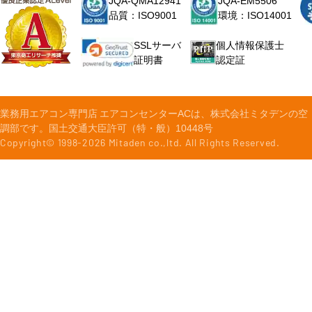
JQA-QMA12941
JQA-EM5506
品質：ISO9001
環境：ISO14001
個人情報保護士
SSLサーバ
認定証
証明書
業務用エアコン専門店 エアコンセンターACは、株式会社ミタデンの空
調部です。国土交通大臣許可（特・般）10448号
Copyright© 1998-
2026
Mitaden co.,ltd. All Rights Reserved.