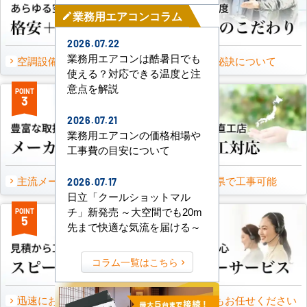
業務用エアコンコラム
mode_edit
2026.07.22
業務用エアコンは酷暑日でも
空調設備のご提案について
選ばれる秘訣について
使える？対応できる温度と注
意点を解説
POINT
POINT
3
4
2026.07.21
業務用エアコンの価格相場や
工事費の目安について
主流メーカーを全取扱可能
47都道府県で工事可能
2026.07.17
日立「クールショットマル
チ」新発売 ～大空間でも20m
POINT
POINT
5
6
先まで快適な気流を届ける～
コラム一覧はこちら
迅速にお届け出来る理由
万一の時もお任せください