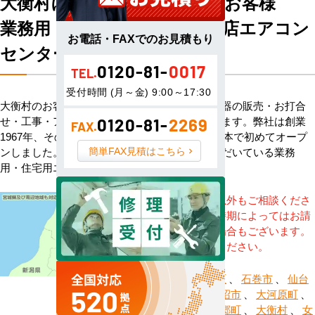
大衡村にお住まい・お勤めのお客様
業務用・住宅用エアコン専門店エアコン
お電話・FAXでのお見積もり
センターACへようこそ
0120-81-
0017
TEL.
受付時間 (月～金) 9:00～17:30
大衡村のお客様へハウジングエアコン・空調機器の販売・お打合
せ・工事・アフターサービスまで一貫して承ります。弊社は創業
0120-81-
2269
FAX.
1967年、その信頼を基に空調のネット販売を日本で初めてオープ
簡単FAX見積はこちら
ンしました。以来、皆様にご信頼・ご愛顧いただいている業務
用・住宅用エアコンのオンラインショップです。
※記載地域以外もご相談くださ
い。地域・時期によってはお請
けできない場合もございます。
直接ご相談ください。
仙台市青葉区
、
石巻市
、
仙台
市泉区
、
岩沼市
、
大河原町
、
大崎市
、
大郷町
、
大衡村
、
女