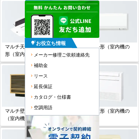
お役立ち情報
tips_and_updates
マルチ天井カセット小能力
マルチ壁掛形（室内機の
形（室内機のみ）
み）
メーカー修理ご依頼連絡先
補助金
リース
延長保証
カタログ・仕様書
空調用語
マルチ壁埋込形
マルチ床置形（室内機の
（室内機のみ）
み）