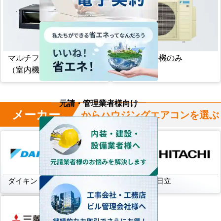
マルチフリービルトイン形
マルチ室外機のみ
（室内機のみ）
元請・管理業者様向け
メーカー
からハウジングエアコンを選ぶ
ダイキン
三菱電機
日立