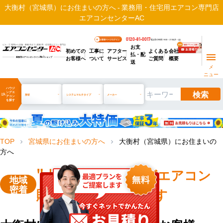
大衡村（宮城県）にお住まいの方へ - 業務用・住宅用エアコン専門店
エアコンセンターAC
0120-81-0017
お客様ページログイン
電話受付時間 / 9:00～17:30(月～金)
お支
ビル・工場用から店舗・事務所まで | 業務用・住宅用エアコン専門店
初めての
工事に
アフター
よくある
会社
払・配
お客様へ
ついて
サービス
ご質問
概要
業務用エアコンオンライン
No.1
ショップ
送
メ
ニュー
ハウジ
検索
ングエ
manage_search
形状
システムマルチタイプ
メーカー
アコン
を探す
TOP
宮城県にお住まいの方へ
大衡村（宮城県）にお住まいの
chevron_right
chevron_right
方へ
"大衡村"
ハウジングエアコン
地域
密着
販売・工事を承ります