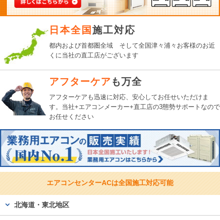
日本全国
施工対応
都内および首都圏全域 そして全国津々浦々お客様のお近
くに当社の直工店がございます
アフターケア
も万全
アフターケアも迅速に対応、
安心してお任せいただけま
す。
当社+エアコンメーカー+直工店の3態勢サポートなので
お任せください
エアコンセンターACは
全国施工対応可能
北海道・東北地区