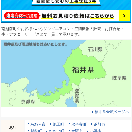
南越前町のお客様へハウジングエアコン・空調機器の販売・お打合せ・工
事・アフターサービスまで一貫して承ります。
福井県全域ページヘ
あわら市
池田町
永平寺町
越前市
あ行
越前町
おおい町
大野市
小浜市