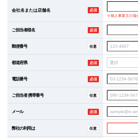
会社名または店舗名
必須
※個人事業主の場
ご担当者様名
必須
郵便番号
任意
都道府県
必須
電話番号
必須
ご担当者 携帯番号
任意
メール
必須
弊社の利用は
任意