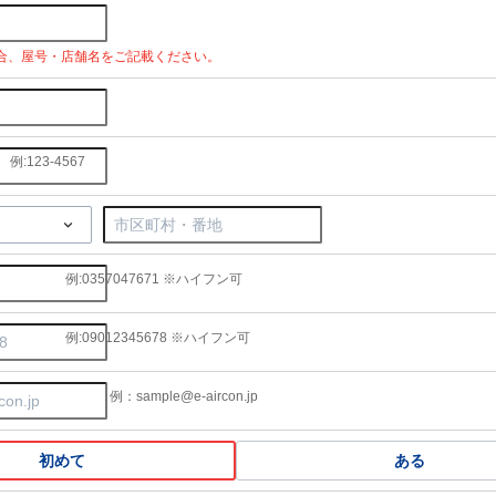
合、屋号・店舗名をご記載ください。
例:123-4567
例:0357047671 ※ハイフン可
例:09012345678 ※ハイフン可
例：sample@e-aircon.jp
初めて
ある