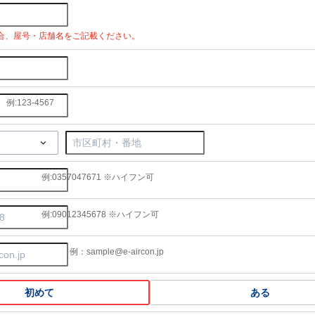
合、屋号・店舗名をご記載ください。
例:123-4567
例:0357047671 ※ハイフン可
例:09012345678 ※ハイフン可
例：sample@e-aircon.jp
初めて
ある