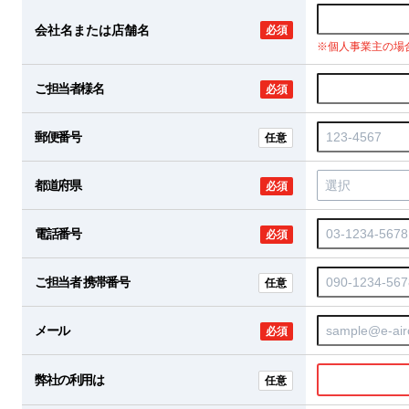
会社名または店舗名
必須
※個人事業主の場
ご担当者様名
必須
郵便番号
任意
都道府県
必須
電話番号
必須
ご担当者 携帯番号
任意
メール
必須
弊社の利用は
任意