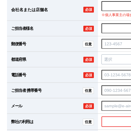
会社名または店舗名
必須
※個人事業主の場
ご担当者様名
必須
郵便番号
任意
都道府県
必須
電話番号
必須
ご担当者 携帯番号
任意
メール
必須
弊社の利用は
任意