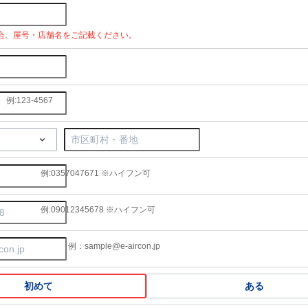
合、屋号・店舗名をご記載ください。
例:123-4567
例:0357047671 ※ハイフン可
例:09012345678 ※ハイフン可
例：sample@e-aircon.jp
初めて
ある