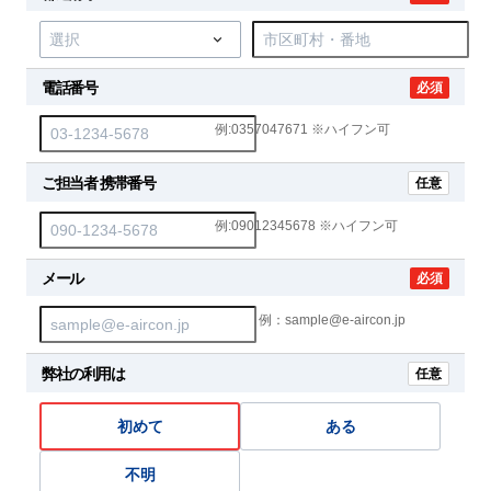
電話番号
必須
例:0357047671 ※ハイフン可
ご担当者 携帯番号
任意
例:09012345678 ※ハイフン可
メール
必須
例：sample@e-aircon.jp
弊社の利用は
任意
初めて
ある
不明