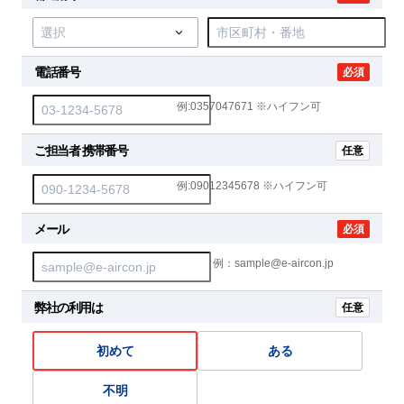
電話番号
必須
例:0357047671 ※ハイフン可
ご担当者 携帯番号
任意
例:09012345678 ※ハイフン可
メール
必須
例：sample@e-aircon.jp
弊社の利用は
任意
初めて
ある
不明