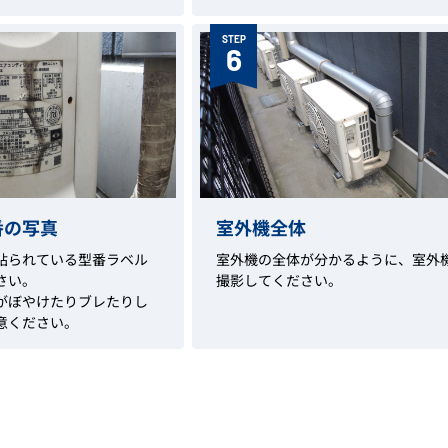
STEP
6
番の写真
室外機全体
貼られている型番ラベル
室外機の全体が分かるように、室外
さい。
撮影してください。
がぼやけたりブレたりし
意ください。