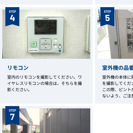
STEP
STEP
4
5
リモコン
室外機の品
室内のリモコンを撮影してください。ワ
室外機の本体に
イヤレスリモコンの場合は、そちらを撮
を撮影してくだ
影ください。
この際、ピント
ないよう、ご注
STEP
7