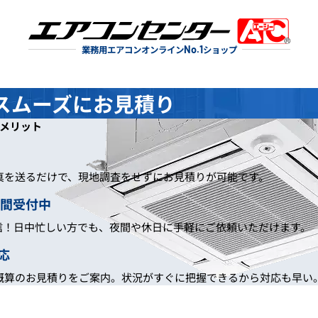
業務用エアコンオンライン
No.1
ショップ
スムーズにお見積り
のメリット
真を送るだけで、現地調査をせずにお見積りが可能です。
時間受付中
信！日中忙しい方でも、夜間や休日に手軽にご依頼いただけます。
応
概算のお見積りをご案内。状況がすぐに把握できるから対応も早い