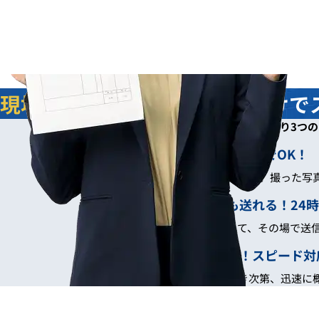
現地調査不要
！写真を送るだけで
写真でスムーズお見積り3つ
現地調査なしでOK！
お忙しい方も安心。撮った写
いつでも送れる！24
スマホで撮って、その場で送
最短即日！スピード対
写真を確認でき次第、迅速に