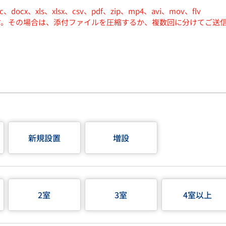
ocx、xls、xlsx、csv、pdf、zip、mp4、avi、mov、flv
す。その場合は、添付ファイルを圧縮するか、複数回に分けてご送
新規設置
増設
2室
3室
4室以上