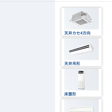
天井カセ4方向
天井吊形
床置形