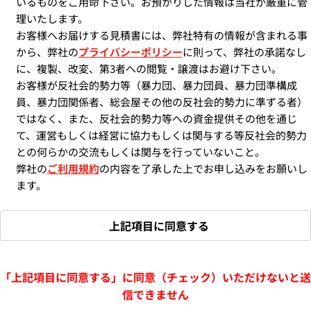
いるものをご用命下さい。お預かりした情報は当社が厳重に管
理いたします。
お客様へお届けする見積書には、弊社特有の情報が含まれる事
から、弊社の
プライバシーポリシー
に則って、弊社の承諾なし
に、複製、改変、第3者への閲覧・譲渡はお避け下さい。
お客様が反社会的勢力等（暴力団、暴力団員、暴力団準構成
員、暴力団関係者、総会屋その他の反社会的勢力に準ずる者）
ではなく、また、反社会的勢力等への資金提供その他を通じ
て、運営もしくは経営に協力もしくは関与する等反社会的勢力
との何らかの交流もしくは関与を行っていないこと。
弊社の
ご利用規約
の内容を了承した上でお申し込みをお願いし
ます。
上記項目に同意する
「上記項目に同意する」に同意（チェック）いただけないと送
信できません