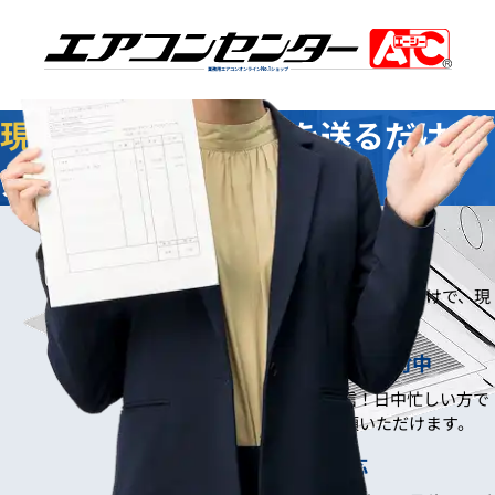
業務用エアコンオンライン
No.1
ショップ
現地調査不要
！写真を送るだけで
スムーズにお見積り
写真でスムーズお見積り3つのメリット
現地調査なしでOK！
お忙しい方も安心。撮った写真を送るだけで、現
地調査をせずにお見積りが可能です。
いつでも送れる！24時間受付中
スマホで撮って、その場で送信！日中忙しい方で
も、夜間や休日に手軽にご依頼いただけます。
最短即日！スピード対応