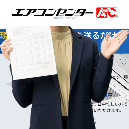
業務用エアコンオンライン
No.1
ショップ
現地調査不要
！写真を送るだけで
スムーズにお見積り
写真でスムーズお見積り3つのメリット
現地調査なしでOK！
お忙しい方も安心。撮った写真を送るだけで、現
地調査をせずにお見積りが可能です。
いつでも送れる！24時間受付中
スマホで撮って、その場で送信！日中忙しい方で
も、夜間や休日に手軽にご依頼いただけます。
最短即日！スピード対応