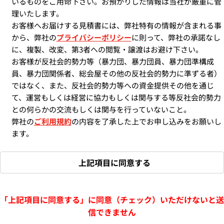
いるものをご用命下さい。お預かりした情報は当社が厳重に管
理いたします。
お客様へお届けする見積書には、弊社特有の情報が含まれる事
から、弊社の
プライバシーポリシー
に則って、弊社の承諾なし
に、複製、改変、第3者への閲覧・譲渡はお避け下さい。
お客様が反社会的勢力等（暴力団、暴力団員、暴力団準構成
員、暴力団関係者、総会屋その他の反社会的勢力に準ずる者）
ではなく、また、反社会的勢力等への資金提供その他を通じ
て、運営もしくは経営に協力もしくは関与する等反社会的勢力
との何らかの交流もしくは関与を行っていないこと。
弊社の
ご利用規約
の内容を了承した上でお申し込みをお願いし
ます。
上記項目に同意する
「上記項目に同意する」に同意（チェック）いただけないと送
信できません