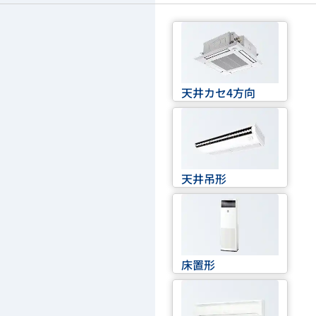
天井カセ4方向
天井吊形
床置形