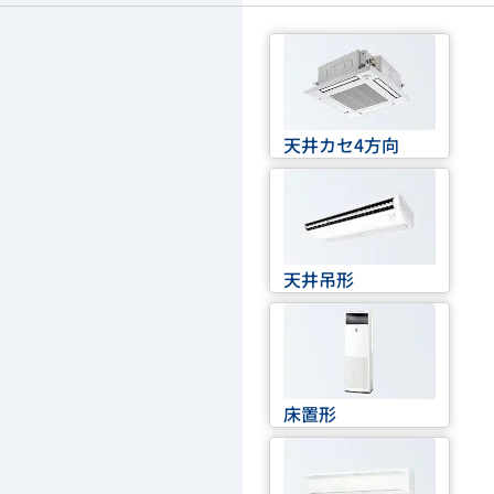
天井カセ4方向
天井吊形
床置形