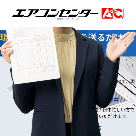
業務用エアコンオンライン
No.1
ショップ
現地調査不要
！写真を送るだけで
スムーズにお見積り
写真でスムーズお見積り3つのメリット
現地調査なしでOK！
お忙しい方も安心。撮った写真を送るだけで、現
地調査をせずにお見積りが可能です。
いつでも送れる！24時間受付中
スマホで撮って、その場で送信！日中忙しい方で
も、夜間や休日に手軽にご依頼いただけます。
最短即日！スピード対応