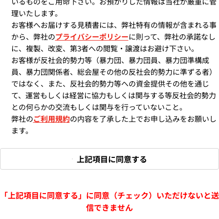
いるものをご用命下さい。お預かりした情報は当社が厳重に管
理いたします。
お客様へお届けする見積書には、弊社特有の情報が含まれる事
から、弊社の
プライバシーポリシー
に則って、弊社の承諾なし
に、複製、改変、第3者への閲覧・譲渡はお避け下さい。
お客様が反社会的勢力等（暴力団、暴力団員、暴力団準構成
員、暴力団関係者、総会屋その他の反社会的勢力に準ずる者）
ではなく、また、反社会的勢力等への資金提供その他を通じ
て、運営もしくは経営に協力もしくは関与する等反社会的勢力
との何らかの交流もしくは関与を行っていないこと。
弊社の
ご利用規約
の内容を了承した上でお申し込みをお願いし
ます。
上記項目に同意する
「上記項目に同意する」に同意（チェック）いただけないと送
信できません