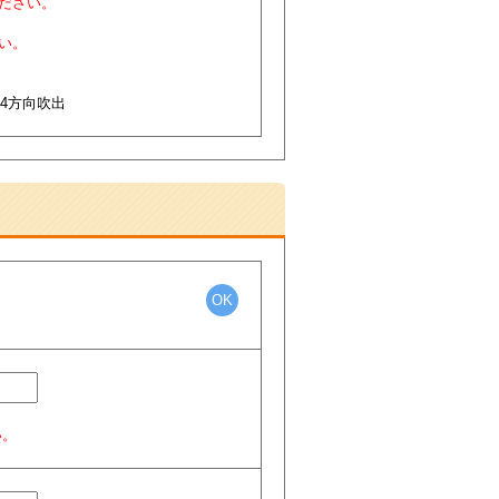
ださい。
い。
形4方向吹出
OK
い。