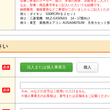
型番ご希望のメーカー、能力、本体の形状、台数等をご入力く
なお、型番・商品番号等をご記入いただいても結構です。
納期重視、価格重視などご希望がございましたらご記入くださ
例１：ダイキン S50RCRVを２セット
例２：三菱電機 MLZ-GX505AS 14～17畳向け
例３：東芝 業務用エアコン AUSA04076JM 天井カセット
さい
法人または個人事業主
個人
必須
必須
※㈱、㈲などの文字はご使用いただけません。
※個人事業主のお客様は、屋号または店舗名をご記載くださ