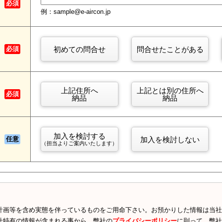
必須
例：sample@e-aircon.jp
初めての問合せ
問合せたことがある
必須
上記住所へ
上記とは別の住所へ
必須
納品
納品
加入を検討する
加入を検討しない
任意
（担当よりご案内いたします）
計画等を含め実態を伴っているものをご用命下さい。お預かりした情報は当社
社特有の情報が含まれる事から、弊社の
プライバシーポリシー
に則って、弊社