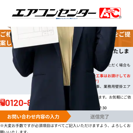
業務用エアコンオンライン
No.1
ショップ
ご相談
無料
！お客様に合わせた
最適プラン
をご提
案します
今なら
即日
お見積りをご提出いたしま
※
す。
※ご依頼の規模によりご案内までお時間いただく場合も
ございます。
※一般住宅への壁掛ルームエアコン工事はお請けしてお
りません。(機器販売のみは可能です)
※事務所や店舗のルームエアコン工事、業務用壁掛エア
コン工事は対応しております。
お見積り依頼はお電話でも賜ります。
お気軽にご依
0120-81-0017
TE
頼ください。
L
電話受付時間 /
月～金 9:00～17:30
お問い合わせ内容の入力
送信完了
※大変お手数ですが必須項目はすべてご記入いただけますよう、よろしくお
願いいたします。