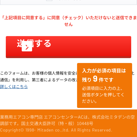
「上記項目に同意する」に同意（チェック）いただけないと送信できま
せん
入力が必須の項目は
このフォームは、お客様の個人情報を安全に送受信するための「SSL暗号化
9
残り
件です
通信」を利用し、第三者によるデータの改ざんや盗用を防いでいます。＞
詳しくはこちら
必須項目に入力の上、
送信ボタンを押してく
ださい。
業務用エアコン専門店 エアコンセンターACは、株式会社ミタデンの空
調部です。国土交通大臣許可（特・般）10448号
Copyright© 1998-
Mitaden co.,ltd. All Rights Reserved.