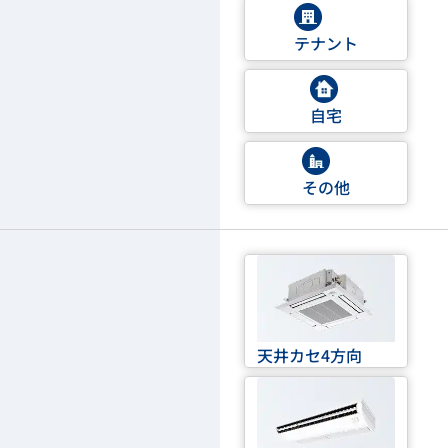
テナント
自宅
その他
天井カセ4方向