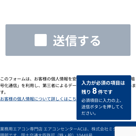
送信する
このフォームは、お客様の個人情報を安全に送受信するための「SSL暗
入力が必須の項目は
号化通信」を利用し、第三者によるデータの改ざんや盗用を防いでいま
8
残り
件です
す。
お客様の個人情報について詳しくはこちら
必須項目に入力の上、
送信ボタンを押してく
ださい。
業務用エアコン専門店 エアコンセンターACは、株式会社ミタデンの空
調部です。国土交通大臣許可（特・般）10448号