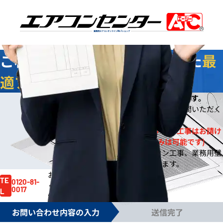
業務用エアコンオンライン
No.1
ショップ
ご相談
無料
！お客様に合わせた
最
適プラン
をご提案します
今なら
即日
お見積りをご提出いたします。
※
※ご依頼の規模によりご案内までお時間いただく
場合もございます。
※一般住宅への壁掛ルームエアコン工事はお請け
しておりません。(機器販売のみは可能です)
※事務所や店舗のルームエアコン工事、業務用壁
掛エアコン工事は対応しております。
お見積り依頼はお電話でも賜ります。
お気軽にご依頼
TE
0120-81-
ください。
0017
L
電話受付時間 /
月～金 9:00～17:30
お問い合わせ内容の入力
送信完了