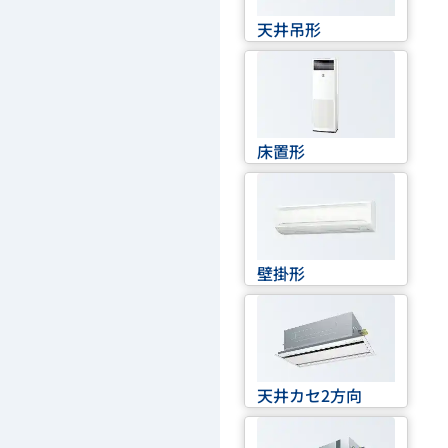
天井吊形
床置形
壁掛形
天井カセ2方向