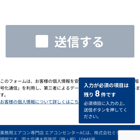
送信する
このフォームは、お客様の個人情報を安全に送受信するための「SSL暗
入力が必須の項目は
号化通信」を利用し、第三者によるデータの改ざんや盗用を防いでいま
8
残り
件です
す。
お客様の個人情報について詳しくはこちら
必須項目に入力の上、
送信ボタンを押してく
ださい。
業務用エアコン専門店 エアコンセンターACは、株式会社ミタデンの空
調部です。国土交通大臣許可（特・般）10448号