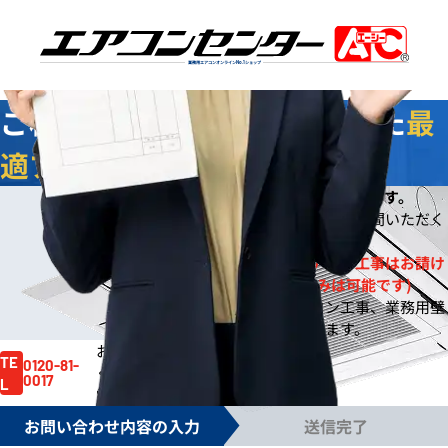
業務用エアコンオンライン
No.1
ショップ
ご相談
無料
！お客様に合わせた
最
適プラン
をご提案します
今なら
即日
お見積りをご提出いたします。
※
※ご依頼の規模によりご案内までお時間いただく
場合もございます。
※一般住宅への壁掛ルームエアコン工事はお請け
しておりません。(機器販売のみは可能です)
※事務所や店舗のルームエアコン工事、業務用壁
掛エアコン工事は対応しております。
お見積り依頼はお電話でも賜ります。
お気軽にご依頼
TE
0120-81-
ください。
0017
L
電話受付時間 /
月～金 9:00～17:30
お問い合わせ内容の入力
送信完了