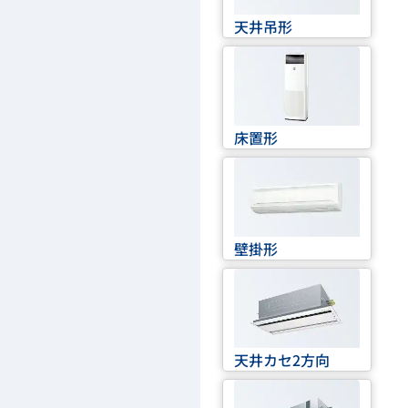
天井吊形
床置形
壁掛形
天井カセ2方向