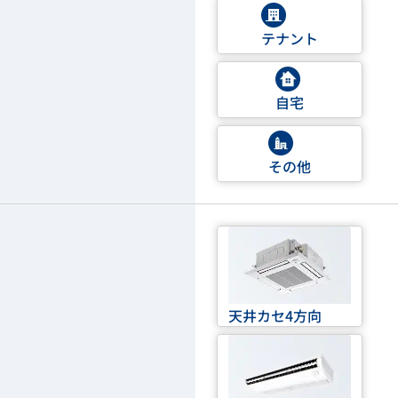
テナント
自宅
その他
天井カセ4方向