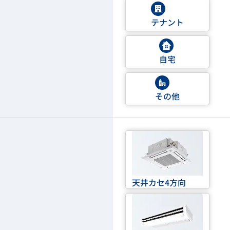
テナント
自宅
その他
天井カセ4方向