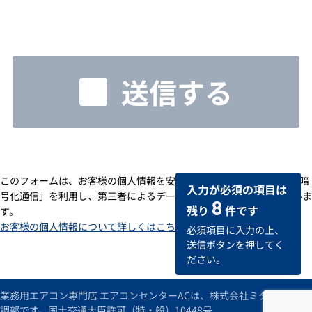
送信する
このフォームは、お客様の個人情報を安全に送受信するための「SSL暗
入力が必須の項目は
号化通信」を利用し、第三者によるデータの改ざんや盗用を防いでいま
8
残り
件です
す。
お客様の個人情報について詳しくはこちら
必須項目に入力の上、
送信ボタンを押してく
ださい。
業務用エアコン専門店 エアコンセンターACは、株式会社ミタデンの空
調部です。国土交通大臣許可（特・般）10448号