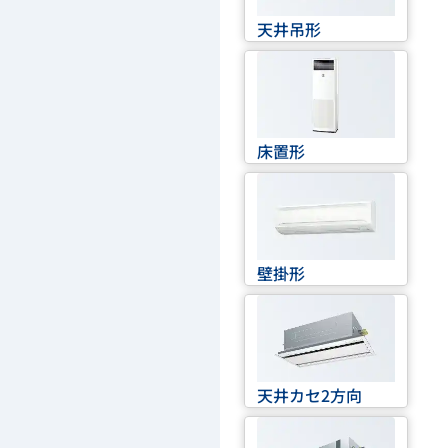
天井吊形
床置形
壁掛形
天井カセ2方向