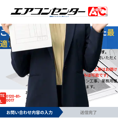
業務用エアコンオンライン
No.1
ショップ
ご相談
無料
！お客様に合わせた
最
適プラン
をご提案します
今なら
即日
お見積りをご提出いたします。
※
※ご依頼の規模によりご案内までお時間いただく
場合もございます。
※一般住宅への壁掛ルームエアコン工事はお請け
しておりません。(機器販売のみは可能です)
※事務所や店舗のルームエアコン工事、業務用壁
掛エアコン工事は対応しております。
お見積り依頼はお電話でも賜ります。
お気軽にご依頼
TE
0120-81-
ください。
0017
L
電話受付時間 /
月～金 9:00～17:30
お問い合わせ内容の入力
送信完了