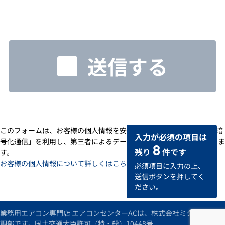
送信する
このフォームは、お客様の個人情報を安全に送受信するための「SSL暗
入力が必須の項目は
号化通信」を利用し、第三者によるデータの改ざんや盗用を防いでいま
8
残り
件です
す。
お客様の個人情報について詳しくはこちら
必須項目に入力の上、
送信ボタンを押してく
ださい。
業務用エアコン専門店 エアコンセンターACは、株式会社ミタデンの空
調部です。国土交通大臣許可（特・般）10448号