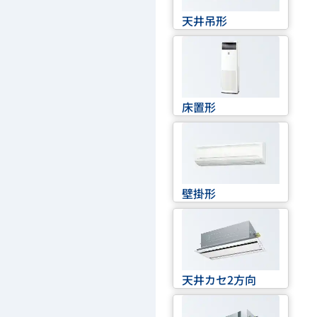
天井吊形
床置形
壁掛形
天井カセ2方向