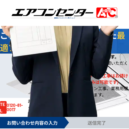
業務用エアコンオンライン
No.1
ショップ
ご相談
無料
！お客様に合わせた
最
適プラン
をご提案します
今なら
即日
お見積りをご提出いたします。
※
※ご依頼の規模によりご案内までお時間いただく
場合もございます。
※一般住宅への壁掛ルームエアコン工事はお請け
しておりません。(機器販売のみは可能です)
※事務所や店舗のルームエアコン工事、業務用壁
掛エアコン工事は対応しております。
お見積り依頼はお電話でも賜ります。
お気軽にご依頼
TE
0120-81-
ください。
0017
L
電話受付時間 /
月～金 9:00～17:30
お問い合わせ内容の入力
送信完了