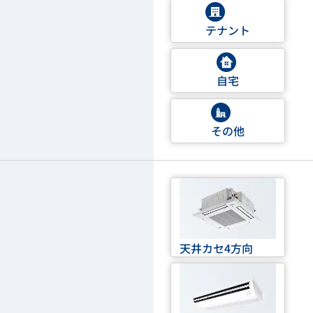
テナント
自宅
その他
天井カセ4方向