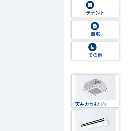
テナント
自宅
その他
天井カセ4方向