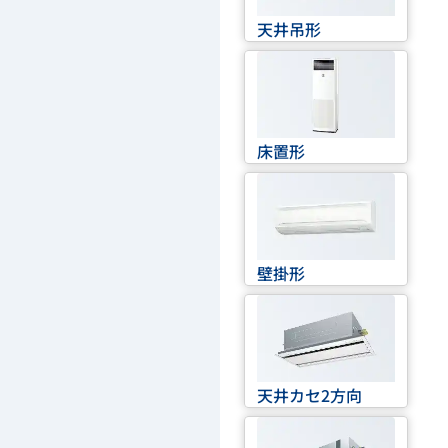
天井吊形
床置形
壁掛形
天井カセ2方向