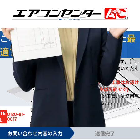
業務用エアコンオンライン
No.1
ショップ
ご相談
無料
！お客様に合わせた
最
適プラン
をご提案します
今なら
即日
お見積りをご提出いたします。
※
※ご依頼の規模によりご案内までお時間いただく
場合もございます。
※一般住宅への壁掛ルームエアコン工事はお請け
しておりません。(機器販売のみは可能です)
※事務所や店舗のルームエアコン工事、業務用壁
掛エアコン工事は対応しております。
お見積り依頼はお電話でも賜ります。
お気軽にご依頼
TE
0120-81-
ください。
0017
L
電話受付時間 /
月～金 9:00～17:30
お問い合わせ内容の入力
送信完了