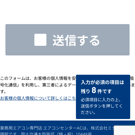
送信する
このフォームは、お客様の個人情報を安全に送受信するための「SSL暗
入力が必須の項目は
号化通信」を利用し、第三者によるデータの改ざんや盗用を防いでいま
8
残り
件です
す。
お客様の個人情報について詳しくはこちら
必須項目に入力の上、
送信ボタンを押してく
ださい。
業務用エアコン専門店 エアコンセンターACは、株式会社ミタデンの空
調部です。国土交通大臣許可（特・般）10448号