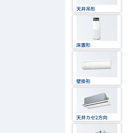
天井吊形
床置形
壁掛形
天井カセ2方向