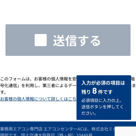
送信する
このフォームは、お客様の個人情報を安全に送受信するための「SSL暗
入力が必須の項目は
号化通信」を利用し、第三者によるデータの改ざんや盗用を防いでいま
8
残り
件です
す。
お客様の個人情報について詳しくはこちら
必須項目に入力の上、
送信ボタンを押してく
ださい。
業務用エアコン専門店 エアコンセンターACは、株式会社ミタデンの空
調部です。国土交通大臣許可（特・般）10448号