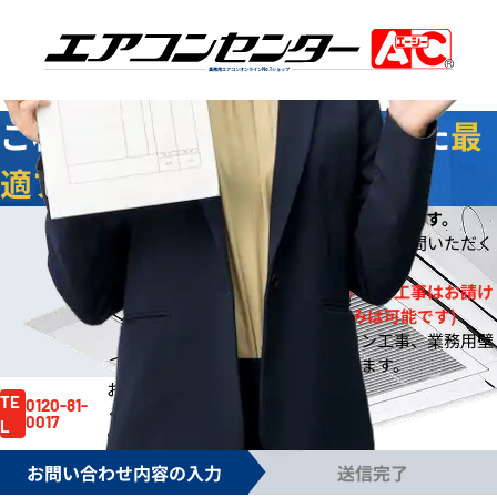
業務用エアコンオンライン
No.1
ショップ
ご相談
無料
！お客様に合わせた
最
適プラン
をご提案します
今なら
即日
お見積りをご提出いたします。
※
※ご依頼の規模によりご案内までお時間いただく
場合もございます。
※一般住宅への壁掛ルームエアコン工事はお請け
しておりません。(機器販売のみは可能です)
※事務所や店舗のルームエアコン工事、業務用壁
掛エアコン工事は対応しております。
お見積り依頼はお電話でも賜ります。
お気軽にご依頼
TE
0120-81-
ください。
0017
L
電話受付時間 /
月～金 9:00～17:30
お問い合わせ内容の入力
送信完了