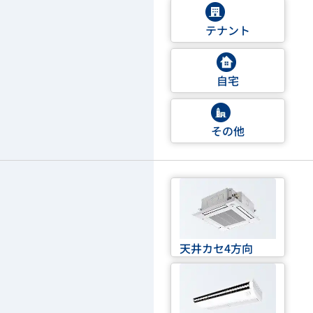
テナント
自宅
その他
天井カセ4方向