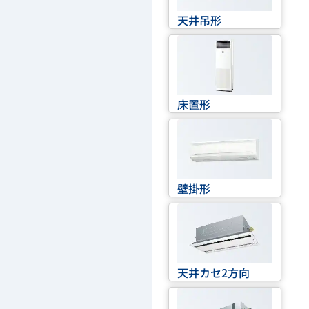
天井吊形
床置形
壁掛形
天井カセ2方向