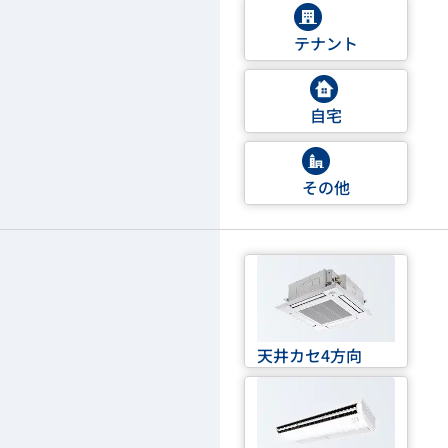
テナント
自宅
その他
天井カセ4方向