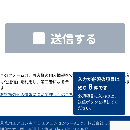
送信する
このフォームは、お客様の個人情報を安全に送受信するための「SSL暗
入力が必須の項目は
号化通信」を利用し、第三者によるデータの改ざんや盗用を防いでいま
8
残り
件です
す。
お客様の個人情報について詳しくはこちら
必須項目に入力の上、
送信ボタンを押してく
ださい。
業務用エアコン専門店 エアコンセンターACは、株式会社ミタデンの空
調部です。国土交通大臣許可（特・般）10448号