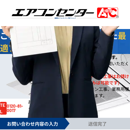
業務用エアコンオンライン
No.1
ショップ
ご相談
無料
！お客様に合わせた
最
適プラン
をご提案します
今なら
即日
お見積りをご提出いたします。
※
※ご依頼の規模によりご案内までお時間いただく
場合もございます。
※一般住宅への壁掛ルームエアコン工事はお請け
しておりません。(機器販売のみは可能です)
※事務所や店舗のルームエアコン工事、業務用壁
掛エアコン工事は対応しております。
お見積り依頼はお電話でも賜ります。
お気軽にご依頼
TE
0120-81-
ください。
0017
L
電話受付時間 /
月～金 9:00～17:30
お問い合わせ内容の入力
送信完了