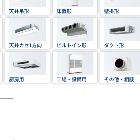
天井吊形
床置形
壁掛形
天井カセ1方向
ビルトイン形
ダクト形
厨房用
工場・設備用
その他・相談