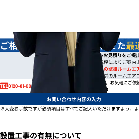
ご相談
無料
！お客様に合わせた
最
今なら
即日
お見積りをご提
※
※ご依頼の規模によりご案内
※一般住宅への壁掛ルームエ
※事務所や店舗のルームエア
お見積り依頼はお電話でも賜ります。
お気軽にご依
0120-81-0017
TEL
電話受付時間 /
月～金 9:00～17:30
お問い合わせ内容の入力
※大変お手数ですが必須項目はすべてご記入いただけますよう、よ
設置工事の有無について