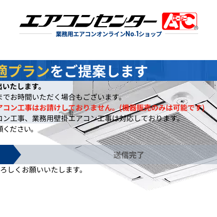
業務用エアコンオンライン
No.1
ショップ
適プラン
をご提案します
出いたします。
までお時間いただく場合もございます。
アコン工事はお請けしておりません。(機器販売のみは可能です)
コン工事、業務用壁掛エアコン工事は対応しております。
頼ください。
送信完了
ろしくお願いいたします。