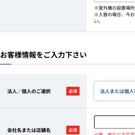
※室外機の設置場所
※入替の場合、今お
い。
お客様情報をご入力下さい
法人／個人のご選択
法人または個人
必須
会社名または店舗名
必須
※㈱、㈲などの文字