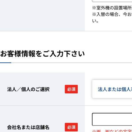
※室外機の設置場所
※入替の場合、今お
い。
お客様情報をご入力下さい
法人／個人のご選択
法人または個人
必須
会社名または店舗名
必須
※㈱、㈲などの文字