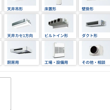
天井吊形
床置形
壁掛形
天井カセ1方向
ビルトイン形
ダクト形
厨房用
工場・設備用
その他・相談