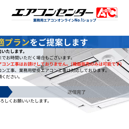
業務用エアコンオンライン
No.1
ショップ
適プラン
をご提案します
出いたします。
までお時間いただく場合もございます。
アコン工事はお請けしておりません。(機器販売のみは可能です)
コン工事、業務用壁掛エアコン工事は対応しております。
頼ください。
送信完了
ろしくお願いいたします。