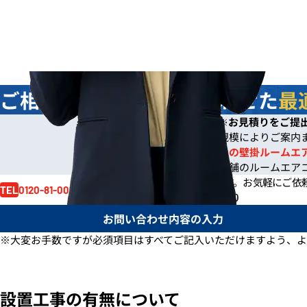
ご相談
無料
！お客様に合わせた
最
今なら
即日
お見積りをご提
※
※ご依頼の規模によりご案内
※一般住宅への壁掛ルームエ
※事務所や店舗のルームエア
お見積り依頼はお電話でも賜ります。
お気軽にご依
0120-81-0017
TEL
電話受付時間 /
月～金 9:00～17:30
お問い合わせ内容の入力
※大変お手数ですが必須項目はすべてご記入いただけますよう、よ
設置工事の有無について