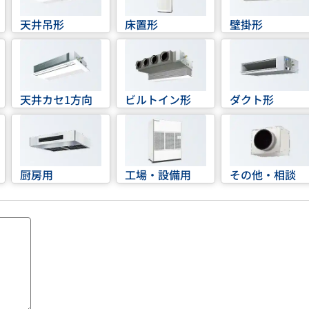
天井吊形
床置形
壁掛形
天井カセ1方向
ビルトイン形
ダクト形
厨房用
工場・設備用
その他・相談