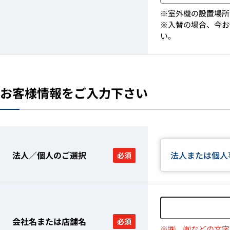
※室外機の設置場所
※入替の場合、今お
い。
お客様情報をご入力下さい
法人／個人のご選択
法人または個人
必須
会社名または店舗名
必須
※㈱、㈲などの文字