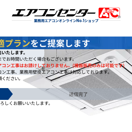
業務用エアコンオンライン
No.1
ショップ
適プラン
をご提案します
出いたします。
までお時間いただく場合もございます。
アコン工事はお請けしておりません。(機器販売のみは可能です)
コン工事、業務用壁掛エアコン工事は対応しております。
頼ください。
送信完了
ろしくお願いいたします。