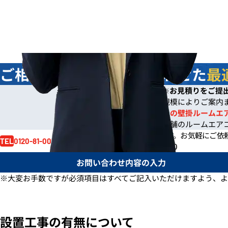
ご相談
無料
！お客様に合わせた
最
今なら
即日
お見積りをご提
※
※ご依頼の規模によりご案内
※一般住宅への壁掛ルームエ
※事務所や店舗のルームエア
お見積り依頼はお電話でも賜ります。
お気軽にご依
0120-81-0017
TEL
電話受付時間 /
月～金 9:00～17:30
お問い合わせ内容の入力
※大変お手数ですが必須項目はすべてご記入いただけますよう、よ
設置工事の有無について