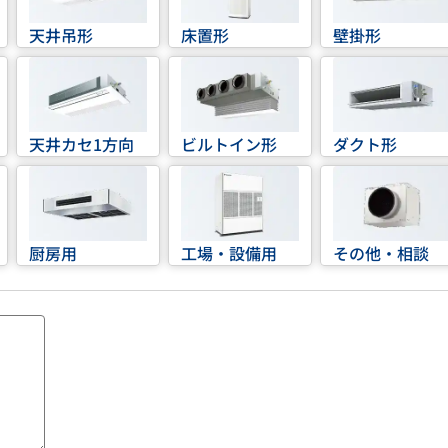
天井吊形
床置形
壁掛形
天井カセ1方向
ビルトイン形
ダクト形
厨房用
工場・設備用
その他・相談