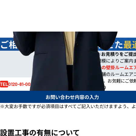
ご相談
無料
！お客様に合わせた
最
今なら
即日
お見積りをご提
※
※ご依頼の規模によりご案内
※一般住宅への壁掛ルームエ
※事務所や店舗のルームエア
お見積り依頼はお電話でも賜ります。
お気軽にご依
0120-81-0017
TEL
電話受付時間 /
月～金 9:00～17:30
お問い合わせ内容の入力
※大変お手数ですが必須項目はすべてご記入いただけますよう、よ
設置工事の有無について