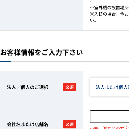
※室外機の設置場所
※入替の場合、今お
い。
お客様情報をご入力下さい
法人／個人のご選択
法人または個人
必須
会社名または店舗名
必須
※㈱、㈲などの文字