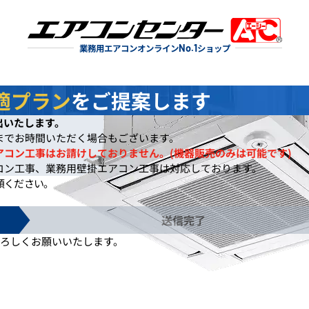
業務用エアコンオンライン
No.1
ショップ
適プラン
をご提案します
出いたします。
までお時間いただく場合もございます。
アコン工事はお請けしておりません。(機器販売のみは可能です)
コン工事、業務用壁掛エアコン工事は対応しております。
頼ください。
送信完了
ろしくお願いいたします。