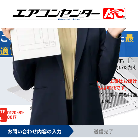
業務用エアコンオンライン
No.1
ショップ
ご相談
無料
！お客様に合わせた
最
適プラン
をご提案します
今なら
即日
お見積りをご提出いたします。
※
※ご依頼の規模によりご案内までお時間いただく
場合もございます。
※一般住宅への壁掛ルームエアコン工事はお請け
しておりません。(機器販売のみは可能です)
※事務所や店舗のルームエアコン工事、業務用壁
掛エアコン工事は対応しております。
お見積り依頼はお電話でも賜ります。
お気軽にご依頼
TE
0120-81-
ください。
0017
L
電話受付時間 /
月～金 9:00～17:30
お問い合わせ内容の入力
送信完了