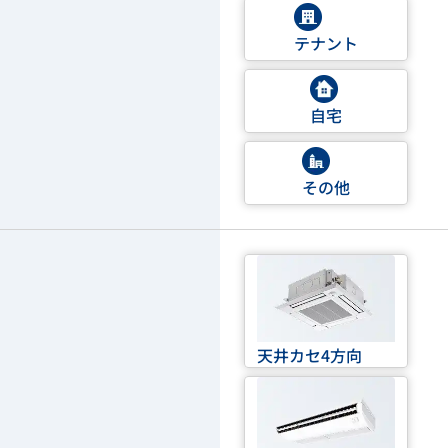
テナント
自宅
その他
天井カセ4方向