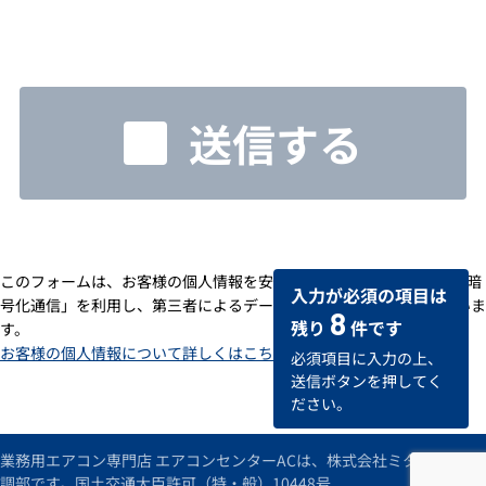
送信する
このフォームは、お客様の個人情報を安全に送受信するための「SSL暗
入力が必須の項目は
号化通信」を利用し、第三者によるデータの改ざんや盗用を防いでいま
8
残り
件です
す。
お客様の個人情報について詳しくはこちら
必須項目に入力の上、
送信ボタンを押してく
ださい。
業務用エアコン専門店 エアコンセンターACは、株式会社ミタデンの空
調部です。国土交通大臣許可（特・般）10448号