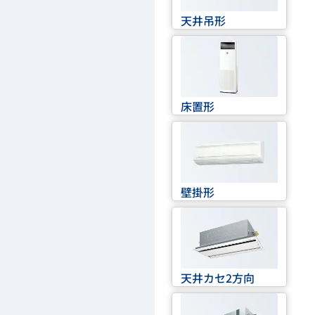
天井吊形
床置形
壁掛形
天井カセ2方向