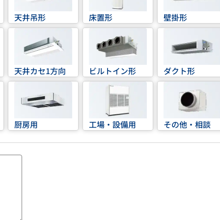
天井吊形
床置形
壁掛形
天井カセ1方向
ビルトイン形
ダクト形
厨房用
工場・設備用
その他・相談