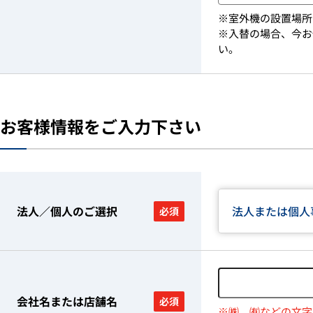
※室外機の設置場所
※入替の場合、今お
い。
お客様情報をご入力下さい
法人／個人のご選択
法人または個人
必須
会社名または店舗名
必須
※㈱、㈲などの文字