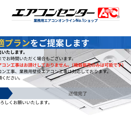
業務用エアコンオンライン
No.1
ショップ
適プラン
をご提案します
出いたします。
までお時間いただく場合もございます。
アコン工事はお請けしておりません。(機器販売のみは可能です)
コン工事、業務用壁掛エアコン工事は対応しております。
頼ください。
送信完了
ろしくお願いいたします。