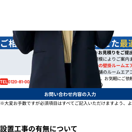
ご相談
無料
！お客様に合わせた
最
今なら
即日
お見積りをご提
※
※ご依頼の規模によりご案内
※一般住宅への壁掛ルームエ
※事務所や店舗のルームエア
お見積り依頼はお電話でも賜ります。
お気軽にご依
0120-81-0017
TEL
電話受付時間 /
月～金 9:00～17:30
お問い合わせ内容の入力
※大変お手数ですが必須項目はすべてご記入いただけますよう、よ
設置工事の有無について