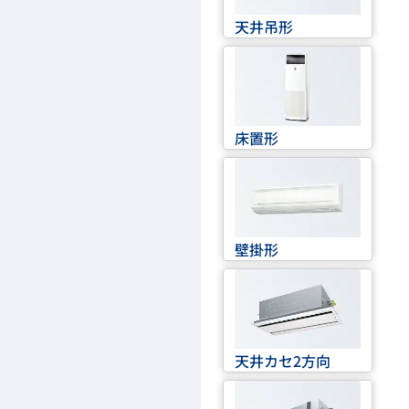
天井吊形
床置形
壁掛形
天井カセ2方向