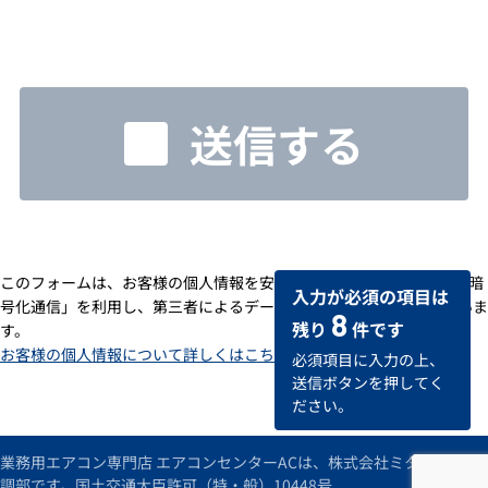
送信する
このフォームは、お客様の個人情報を安全に送受信するための「SSL暗
入力が必須の項目は
号化通信」を利用し、第三者によるデータの改ざんや盗用を防いでいま
8
残り
件です
す。
お客様の個人情報について詳しくはこちら
必須項目に入力の上、
送信ボタンを押してく
ださい。
業務用エアコン専門店 エアコンセンターACは、株式会社ミタデンの空
調部です。国土交通大臣許可（特・般）10448号