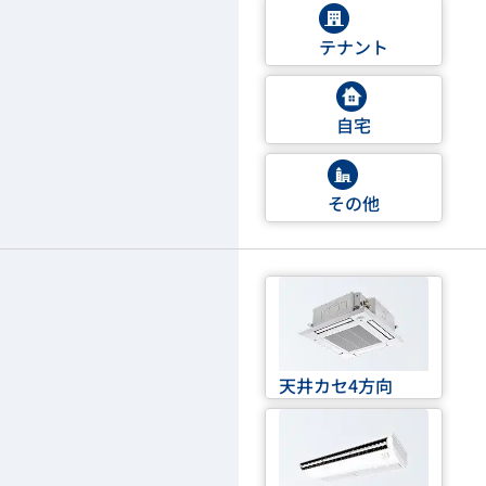
テナント
自宅
その他
天井カセ4方向