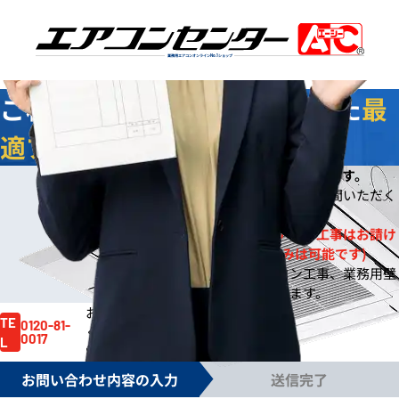
業務用エアコンオンライン
No.1
ショップ
ご相談
無料
！お客様に合わせた
最
適プラン
をご提案します
今なら
即日
お見積りをご提出いたします。
※
※ご依頼の規模によりご案内までお時間いただく
場合もございます。
※一般住宅への壁掛ルームエアコン工事はお請け
しておりません。(機器販売のみは可能です)
※事務所や店舗のルームエアコン工事、業務用壁
掛エアコン工事は対応しております。
お見積り依頼はお電話でも賜ります。
お気軽にご依頼
TE
0120-81-
ください。
0017
L
電話受付時間 /
月～金 9:00～17:30
お問い合わせ内容の入力
送信完了