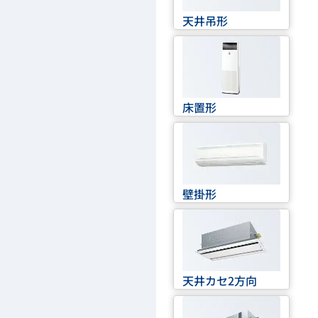
天井吊形
床置形
壁掛形
天井カセ2方向