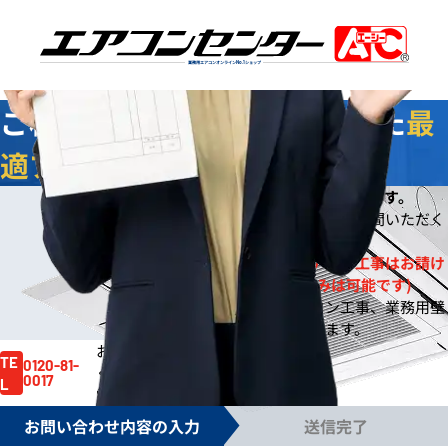
業務用エアコンオンライン
No.1
ショップ
ご相談
無料
！お客様に合わせた
最
適プラン
をご提案します
今なら
即日
お見積りをご提出いたします。
※
※ご依頼の規模によりご案内までお時間いただく
場合もございます。
※一般住宅への壁掛ルームエアコン工事はお請け
しておりません。(機器販売のみは可能です)
※事務所や店舗のルームエアコン工事、業務用壁
掛エアコン工事は対応しております。
お見積り依頼はお電話でも賜ります。
お気軽にご依頼
TE
0120-81-
ください。
0017
L
電話受付時間 /
月～金 9:00～17:30
お問い合わせ内容の入力
送信完了