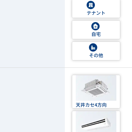
テナント
自宅
その他
天井カセ4方向