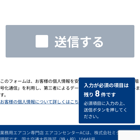
送信する
このフォームは、お客様の個人情報を安全に送受信するための「SSL暗
入力が必須の項目は
号化通信」を利用し、第三者によるデータの改ざんや盗用を防いでいま
8
残り
件です
す。
お客様の個人情報について詳しくはこちら
必須項目に入力の上、
送信ボタンを押してく
ださい。
業務用エアコン専門店 エアコンセンターACは、株式会社ミタデンの空
調部です。国土交通大臣許可（特・般）10448号